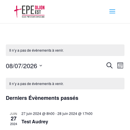
Il n’y a pas de évènements à venir.
Recher
Nav
08/07/2026
Recherche
Mois
de
et
Sélectionnez
vu
naviga
une
Év
Il n’y a pas de évènements à venir.
de
date.
vues
Derniers Évènements passés
Évène
27 juin 2024 @ 8h00
-
28 juin 2024 @ 17h00
JUIN
27
Test Audrey
2024