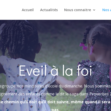
Accueil
Actualités
Nous connaitre
Nos a
Eveil à la foi
oi regroupe nos ministères d’école du dimanche. Nous sommes 
eignement des enfants comme le dit le sage dans Proverbes 22
e chemin qu’il doit qu’il doit suivre, même quand il sera 
pas.