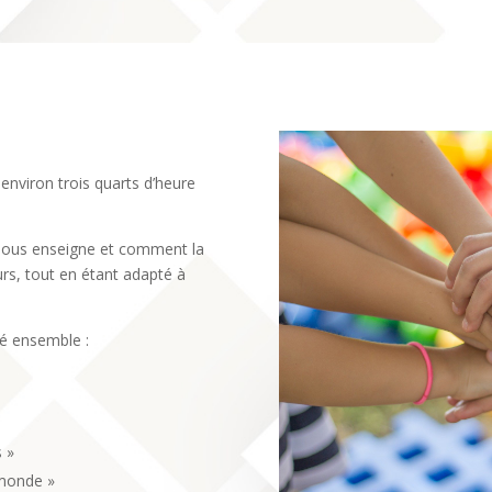
nviron trois quarts d’heure
e nous enseigne et comment la
urs, tout en étant adapté à
sé ensemble :
 »
 monde »