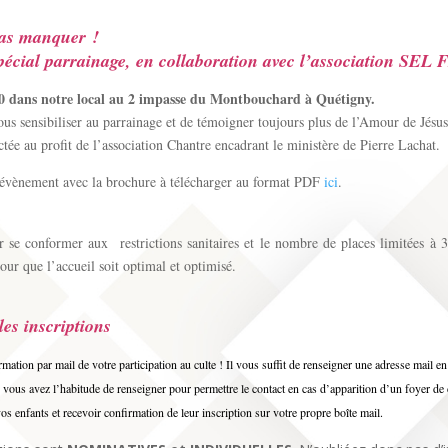
pas manquer !
pécial parrainage, en collaboration avec l’association SEL 
0 dans notre local au 2 impasse du Montbouchard à Quétigny.
ous sensibiliser au parrainage et de témoigner toujours plus de l’Amour de Jésus
ctée au profit de l’association Chantre encadrant le ministère de Pierre Lachat.
l’évènement avec la brochure à télécharger au format PDF
ici
.
ur se conformer aux restrictions sanitaires et le nombre de places limitées à 
our que l’accueil soit optimal et optimisé.
es inscriptions
ation par mail de votre participation au culte ! Il vous suffit de renseigner une adresse mail e
us vous avez l’habitude de renseigner pour permettre le contact en cas d’apparition d’un foyer
os enfants et recevoir confirmation de leur inscription sur votre propre boîte mail.