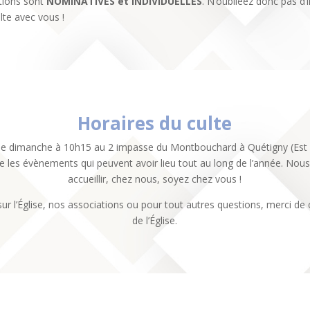
ptions sont
NOMINATIVES et INDIVIDUELLES
. N’oubliéez donc pas d’
lte avec vous !
Horaires du culte
 dimanche à 10h15 au 2 impasse du Montbouchard à Quétigny (Est d
re les évènements qui peuvent avoir lieu tout au long de l’année. Nou
accueillir, chez nous, soyez chez vous !
 sur l’Église, nos associations ou pour tout autres questions, merci d
de l’Église.